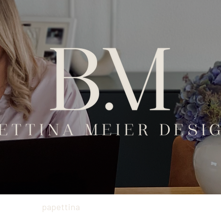
e
papettina
gschmeidigs.heisl